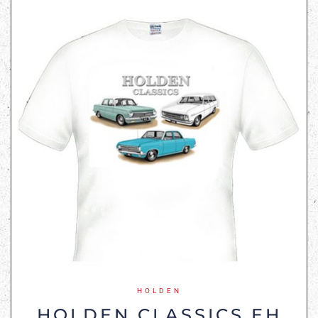
HOLDEN
HOLDEN CLASSICS EH