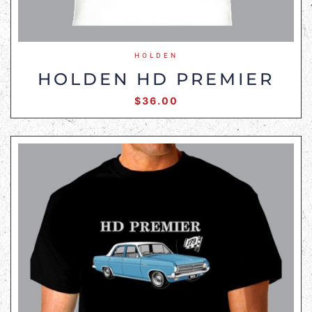
HOLDEN
HOLDEN HD PREMIER
$
36.00