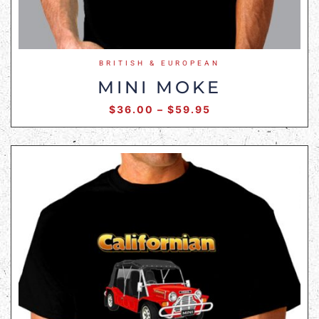
BRITISH & EUROPEAN
MINI MOKE
$
36.00
–
$
59.95