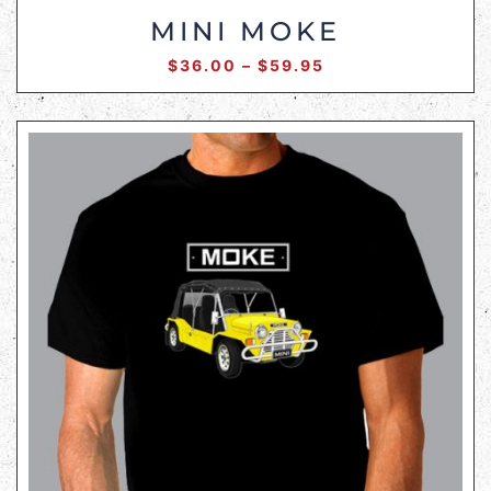
MINI MOKE
$
36.00
–
$
59.95