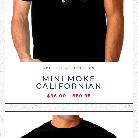
BRITISH & EUROPEAN
MINI MOKE
CALIFORNIAN
$
36.00
–
$
59.95