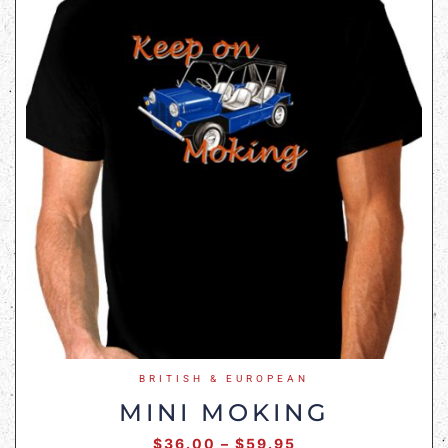
BRITISH & EUROPEAN
MINI MOKING
$
36.00
–
$
59.95